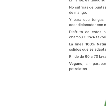
brillante, evitando su
No sufrirás de punta
de mango.
Y para que tengas 
acondicionador con 
Disfruta de estos 
champú OCWA favori
La linea
100% Natur
sólidos que se adapta
Rinde de 60 a 70 lav
Vegano
, sin paraben
petrolatos