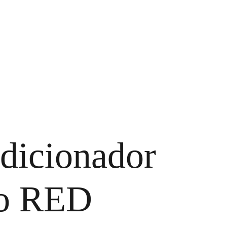
T
dicionador
do RED