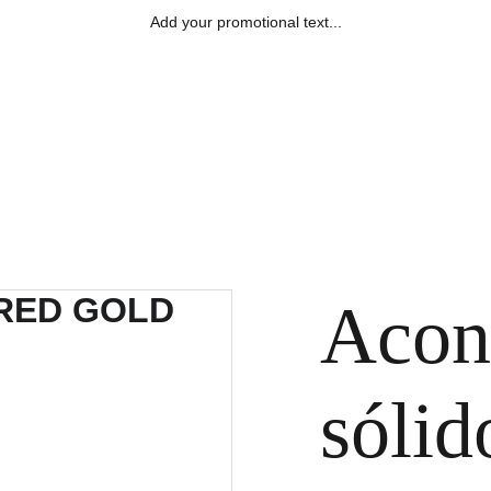
Add your promotional text...
ACCUEIL
L'ACCOMPAGNEMENT
QUI SUIS-JE ?
INFOS - CONTAC
Acon
sóli